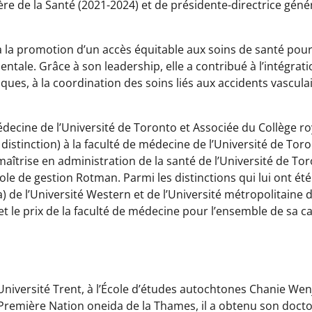
ère de la Santé (2021-2024) et de présidente-directrice gén
à la promotion d’un accès équitable aux soins de santé pour 
tale. Grâce à son leadership, elle a contribué à l’intégratio
ques, à la coordination des soins liés aux accidents vascula
édecine de l’Université de Toronto et Associée du Collège r
istinction) à la faculté de médecine de l’Université de Toro
 maîtrise en administration de la santé de l’Université de T
le de gestion Rotman. Parmi les distinctions qui lui ont é
 de l’Université Western et de l’Université métropolitaine 
 et le prix de la faculté de médecine pour l’ensemble de sa c
Université Trent, à l’École d’études autochtones Chanie Wenj
emière Nation oneida de la Thames, il a obtenu son doctor