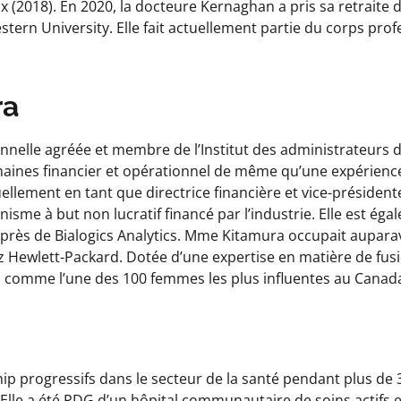
 (2018). En 2020, la docteure Kernaghan a pris sa retraite
tern University. Elle fait actuellement partie du corps prof
ra
elle agréée et membre de l’Institut des administrateurs de
aines financier et opérationnel de même qu’une expérience
tuellement en tant que directrice financière et vice-présiden
nisme à but non lucratif financé par l’industrie. Elle est é
 auprès de Bialogics Analytics. Mme Kitamura occupait aupara
 Hewlett-Packard. Dotée d’une expertise en matière de fus
ses comme l’une des 100 femmes les plus influentes au Cana
p progressifs dans le secteur de la santé pendant plus de 
 Elle a été PDG d’un hôpital communautaire de soins actifs 