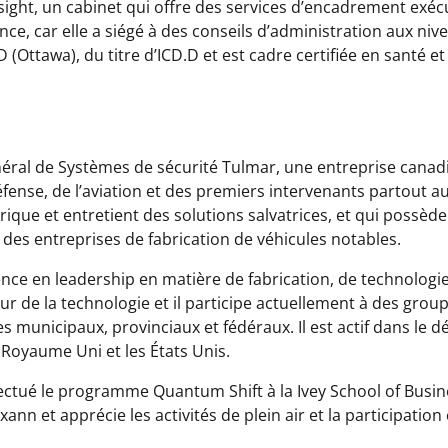
Insight, un cabinet qui offre des services d’encadrement exéc
, car elle a siégé à des conseils d’administration aux niveau
 (Ottawa), du titre d’ICD.D et est cadre certifiée en santé e
général de Systèmes de sécurité Tulmar, une entreprise canad
éfense, de l’aviation et des premiers intervenants partout a
fabrique et entretient des solutions salvatrices, et qui possè
des entreprises de fabrication de véhicules notables.
ence en leadership en matière de fabrication, de technologi
ecteur de la technologie et il participe actuellement à des
res municipaux, provinciaux et fédéraux. Il est actif dans l
e Royaume Uni et les États Unis.
ectué le programme Quantum Shift à la Ivey School of Busine
oxann et apprécie les activités de plein air et la participat