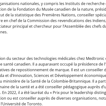
 organisations nationales, y compris les Instituts de recherc
ration de la Fondation du Musée canadien de la nature, prési
tut de la statistique des Premières Nations, conseiller spéc
re en chef de la Commission des revendications des Indiens
eur principal et chercheur pour l’Assemblée des chefs du M
nes.
tion du secteur des technologies médicales chez Medtronic o
e santé canadien. Il a auparavant occupé la présidence de l’
tiatives de repositionnement de marque. Il est un conseiller 
da et d’Innovation, Sciences et Développement économique 
ministère de la Santé de la Colombie-Britannique. Il a pa
maine de la santé et a été conseiller pédagogique auprès d
 En 2022, il a été lauréat du « Prix pour le leadership dist
ation ou est conseiller auprès de diverses organisations, n
’Université de Toronto.