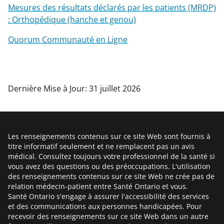
Mesures des résultats déclarés par les patients (MRDP)
: Orthopédique (hanche et genou)
Quorum Communauté en Ligne
Dernière Mise à Jour: 31 juillet 2026
Les renseignements contenus sur ce site Web sont fournis à
titre informatif seulement et ne remplacent pas un avis
médical. Consultez toujours votre professionnel de la santé si
vous avez des questions ou des préoccupations. L'utilisation
des renseignements contenus sur ce site Web ne crée pas de
relation médecin-patient entre Santé Ontario et vous.
Santé Ontario s'engage à assurer l'accessibilité des services
et des communications aux personnes handicapées. Pour
recevoir des renseignements sur ce site Web dans un autre